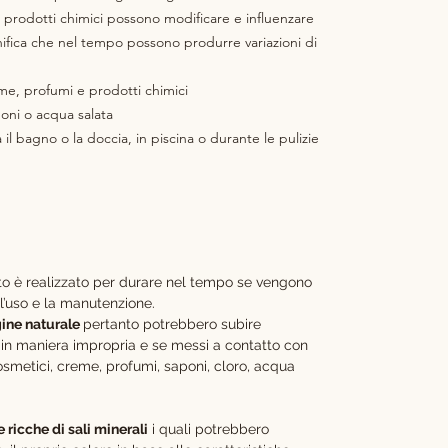
 I prodotti chimici possono modificare e influenzare
ignifica che nel tempo possono produrre variazioni di
eme, profumi e prodotti chimici
poni o acqua salata
a il bagno o la doccia, in piscina o durante le pulizie
to
è realizzato per durare nel tempo se vengono
ll’uso e la manutenzione.
gine naturale
pertanto potrebbero subire
ti in maniera impropria e se messi a contatto con
smetici, creme, profumi, saponi, cloro, acqua
ricche di sali minerali
i quali potrebbero