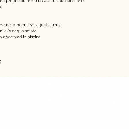
l proprio colore in base alle caratteristiche
e.
reme, profumi e/o agenti chimici
poni e/o acqua salata
la doccia ed in piscina
s