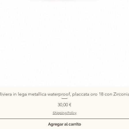
iviera in lega metallica waterproof, placcata oro 18 con Zircon
Vista rápida
Precio
30,00 €
Shipping Policy
Agregar al carrito