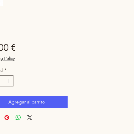
Precio
00 €
g Policy
ad
*
Agregar al carrito