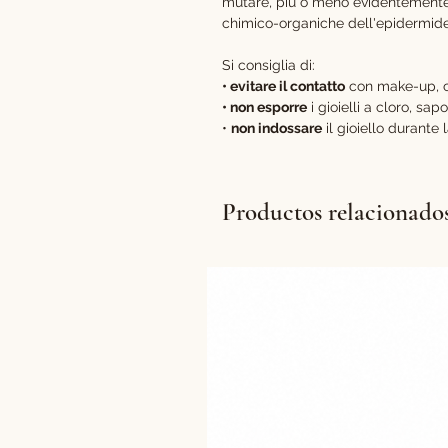
mutare, più o meno evidentemente, i
chimico-organiche dell'epidermid
Si consiglia di:
• evitare il contatto
con make-up, c
• non esporre
i gioielli a cloro, sa
•
non indossare
il gioiello durante 
Productos relacionado