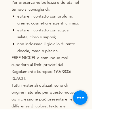
Per preservarne bellezza e durata nel
tempo si consiglia di:
evitare il contatto con profumi,
creme, cosmetici e agenti chimici;
evitare il contatto con acqua
salata, cloro e saponi;
non indossare il gioiello durante
doccia, mare o piscina.
FREE NICKEL e comunque mai
superiore ai limiti previsti dal
Regolamento Europeo 1907/2006 –
REACH.
Tutti i materiali utilizzati sono di
origine naturale; per questo motivo
ogni creazione può presentare lievi
differenze di colore, texture e
sfumature rispetto alle immagini
mostrate. Anche la visualizzazione dei
colori può variare leggermente in