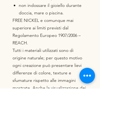
non indossare il gioiello durante
doccia, mare o piscina.
FREE NICKEL e comunque mai
superiore ai limiti previsti dal
Regolamento Europeo 1907/2006 –
REACH.
Tutti i materiali utilizzati sono di
origine naturale; per questo motivo
ogni creazione può presentare lievi
differenze di colore, texture e
sfumature rispetto alle immagini
mostrate. Anche la visualizzazione dei
colori può variare leggermente in
base alle impostazioni dello schermo,
alla luminosità e alla risoluzione del
dispositivo utilizzato.
Uso/Manutenzione