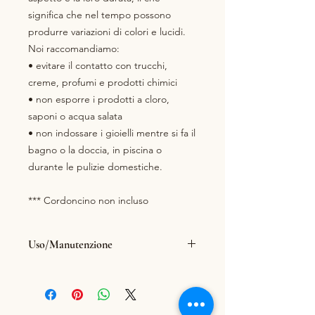
significa che nel tempo possono
produrre variazioni di colori e lucidi.
Noi raccomandiamo:
• evitare il contatto con trucchi,
creme, profumi e prodotti chimici
• non esporre i prodotti a cloro,
saponi o acqua salata
• non indossare i gioielli mentre si fa il
bagno o la doccia, in piscina o
durante le pulizie domestiche.
*** Cordoncino non incluso
Uso/Manutenzione
Ogni articolo
venduto sul nostro
sito
è realizzato per durare nel
tempo se vengono rispettate le