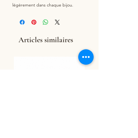
légèrement dans chaque bijou.
Articles similaires
Anello Riviera in lega metallica
Anello Moderno in 