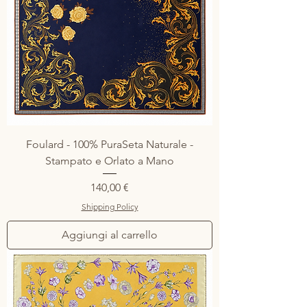
Foulard - 100% PuraSeta Naturale -
Stampato e Orlato a Mano
Prezzo
140,00 €
Shipping Policy
Aggiungi al carrello