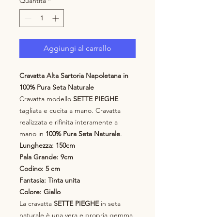
Quantità
*
Aggiungi al carrello
Cravatta Alta Sartoria Napoletana in
100% Pura Seta Naturale
Cravatta modello
SETTE PIEGHE
tagliata e cucita a mano. Cravatta
realizzata e rifinita interamente a
mano in
100% Pura Seta Naturale
.
Lunghezza: 150cm
Pala Grande: 9cm
Codino: 5 cm
Fantasia: Tinta unita
Colore: Giallo
La cravatta
SETTE PIEGHE
in seta
naturale è una vera e propria gemma