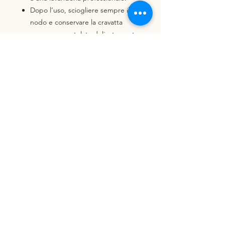
Dopo l’uso, sciogliere sempre il
nodo e conservare la cravatta
appesa o arrotolata delicatamente.
Eventuali piccole variazioni di texture,
luminosità o colore sono
caratteristiche naturali della seta e
della lavorazione artigianale. I colori
del prodotto possono essere
percepiti in modo leggermente
diverso rispetto alle immagini, a
seconda delle impostazioni dello
schermo, della luminosità del
dispositivo e del tipo di monitor
utilizzato.
Prodotti correlati